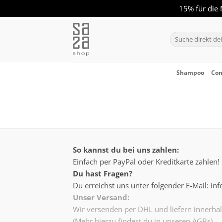
15% für die
Zum
Inhalt
Suchen
nach:
springen
Shampoo
Con
So kannst du bei uns zahlen:
Einfach per PayPal oder Kreditkarte zahlen!
Du hast Fragen?
Du erreichst uns unter folgender E-Mail: i
Unser Versand:
Wir versenden per DHL und liefern innerha
(Mehr hierzu findest du in unseren AGBs).