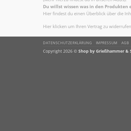
Du willst wissen was in den Produkten e
Hier findest du einen Überblick über die Inh
Hier klicken um Ihren Vertrag zu widerrufe
DATENSCHUTZERKLÄRUNG
IMPRESSUM
AGB
Copyright 2026 ©
Shop by Grießhammer &