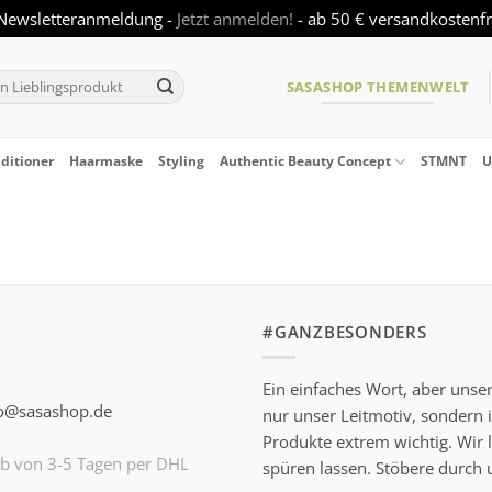
 Newsletteranmeldung -
Jetzt anmelden!
- ab 50 € versandkostenf
SASASHOP THEMENWELT
ditioner
Haarmaske
Styling
Authentic Beauty Concept
STMNT
U
#GANZBESONDERS
Ein einfaches Wort, aber unse
nfo@sasashop.de
nur unser Leitmotiv, sondern 
Produkte extrem wichtig. Wir 
lb von 3-5 Tagen per DHL
spüren lassen. Stöbere durch 