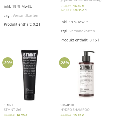
mit
5
von
Ursprünglicher
Aktueller
22,00
€
16,40
€
5
inkl. 19 % MwSt.
Preis
Preis
146,67
€
109,33
€
/
l
war:
ist:
22,00 €
16,40 €.
zzgl.
Versandkosten
inkl. 19 % MwSt.
Produkt enthält: 0,2
l
zzgl.
Versandkosten
Produkt enthält: 0,15
l
-29%
-28%
STMNT
SHAMPOO
STMNT Gel
HYDRO SHAMPOO
Ursprünglicher
Aktueller
Ursprünglicher
Aktueller
22,80
€
16,25
€
22,00
€
15,85
€