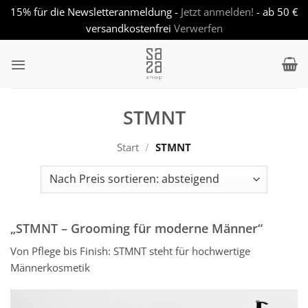
15% für die Newsletteranmeldung -
Jetzt anmelden!
- ab 50 €
versandkostenfrei
Verwerfen
Zum
Inhalt
springen
STMNT
Start
/
STMNT
„STMNT – Grooming für moderne Männer“
Von Pflege bis Finish: STMNT steht für hochwertige
Männerkosmetik