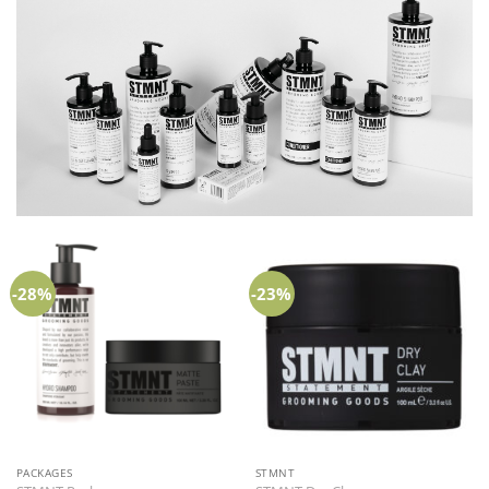
-28%
-23%
PACKAGES
STMNT