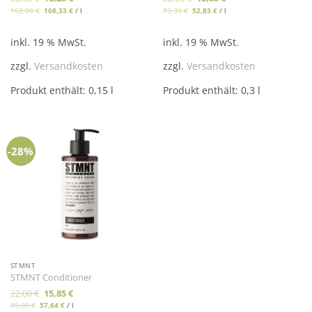
Preis
Preis
Preis
Preis
152,00
€
108,33
€
/
l
73,33
€
52,83
€
/
l
war:
ist:
war:
ist:
22,80 €
16,25 €.
22,00 €
15,85 €.
inkl. 19 % MwSt.
inkl. 19 % MwSt.
zzgl.
Versandkosten
zzgl.
Versandkosten
Produkt enthält: 0,15
l
Produkt enthält: 0,3
l
-28%
STMNT
STMNT Conditioner
Ursprünglicher
Aktueller
22,00
€
15,85
€
Preis
Preis
80,00
€
57,64
€
/
l
war:
ist: