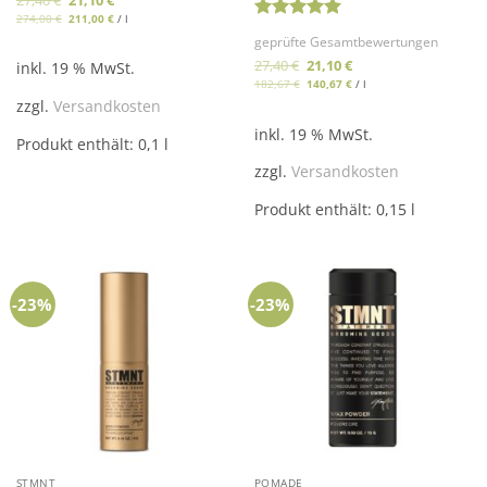
Preis
Preis
274,00
€
211,00
€
/
l
war:
ist:
Bewertet
27,40 €
21,10 €.
geprüfte Gesamtbewertungen
mit
5
von
Ursprünglicher
Aktueller
27,40
€
21,10
€
5
inkl. 19 % MwSt.
Preis
Preis
182,67
€
140,67
€
/
l
war:
ist:
27,40 €
21,10 €.
zzgl.
Versandkosten
inkl. 19 % MwSt.
Produkt enthält: 0,1
l
zzgl.
Versandkosten
Produkt enthält: 0,15
l
-23%
-23%
STMNT
POMADE