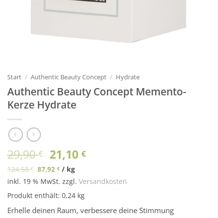
Start
/
Authentic Beauty Concept
/
Hydrate
Authentic Beauty Concept Memento-
Kerze Hydrate
Ursprünglicher
Aktueller
29,90
21,10
€
€
Preis
Preis
124,58
87,92
/
kg
€
€
war:
ist:
inkl. 19 % MwSt.
zzgl.
Versandkosten
29,90 €
21,10 €.
Produkt enthält: 0,24
kg
Erhelle deinen Raum, verbessere deine Stimmung