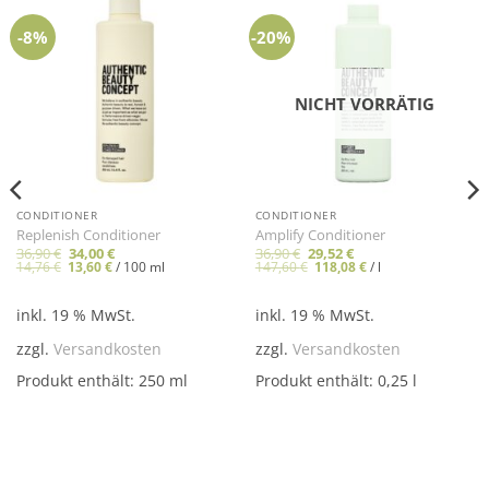
-8%
-20%
NICHT VORRÄTIG
CONDITIONER
CONDITIONER
Replenish Conditioner
Amplify Conditioner
Ursprünglicher
Aktueller
Ursprünglicher
Aktueller
36,90
€
34,00
€
36,90
€
29,52
€
Preis
Preis
Preis
Preis
14,76
€
13,60
€
/
100
ml
147,60
€
118,08
€
/
l
war:
ist:
war:
ist:
36,90 €
34,00 €.
36,90 €
29,52 €.
inkl. 19 % MwSt.
inkl. 19 % MwSt.
zzgl.
Versandkosten
zzgl.
Versandkosten
Produkt enthält: 250
ml
Produkt enthält: 0,25
l