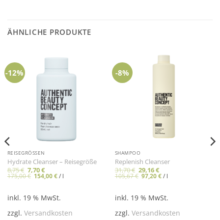
ÄHNLICHE PRODUKTE
-12%
-8%
REISEGRÖSSEN
SHAMPOO
Hydrate Cleanser – Reisegröße
Replenish Cleanser
Ursprünglicher
Aktueller
Ursprünglicher
Aktueller
8,75
€
7,70
€
31,70
€
29,16
€
Preis
Preis
Preis
Preis
175,00
€
154,00
€
/
l
105,67
€
97,20
€
/
l
war:
ist:
war:
ist:
8,75 €
7,70 €.
31,70 €
29,16 €.
inkl. 19 % MwSt.
inkl. 19 % MwSt.
zzgl.
Versandkosten
zzgl.
Versandkosten