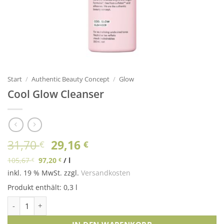
Start
/
Authentic Beauty Concept
/
Glow
Cool Glow Cleanser
Ursprünglicher
Aktueller
31,70
29,16
€
€
Preis
Preis
105,67
97,20
/
l
€
€
war:
ist:
inkl. 19 % MwSt.
zzgl.
Versandkosten
31,70 €
29,16 €.
Produkt enthält: 0,3
l
Cool Glow Cleanser Menge