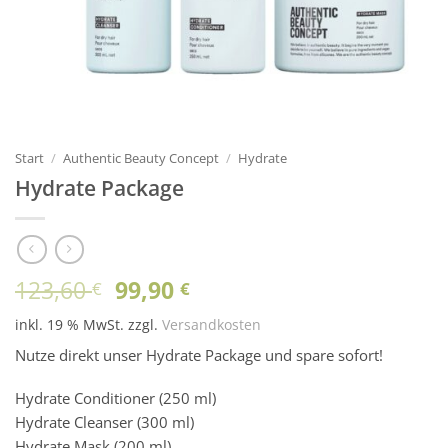
Start
/
Authentic Beauty Concept
/
Hydrate
Hydrate Package
Ursprünglicher
Aktueller
123,60
99,90
€
€
Preis
Preis
inkl. 19 % MwSt.
zzgl.
Versandkosten
war:
ist:
123,60 €
99,90 €.
Nutze direkt unser Hydrate Package und spare sofort!
Hydrate Conditioner (250 ml)
Hydrate Cleanser (300 ml)
Hydrate Mask (200 ml)