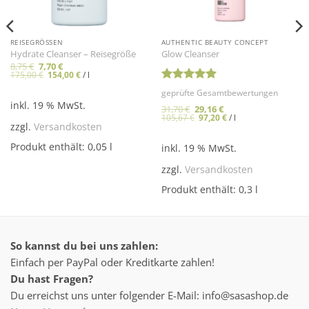
REISEGRÖSSEN
AUTHENTIC BEAUTY CONCEPT
Hydrate Cleanser – Reisegröße
Glow Cleanser
Ursprünglicher
Aktueller
8,75
€
7,70
€
Preis
Preis
175,00
€
154,00
€
/
l
war:
ist:
8,75 €
7,70 €.
Bewertet
geprüfte Gesamtbewertungen
mit
5
von
inkl. 19 % MwSt.
Ursprünglicher
Aktueller
31,70
€
29,16
€
5
Preis
Preis
105,67
€
97,20
€
/
l
war:
ist:
zzgl.
Versandkosten
31,70 €
29,16 €.
Produkt enthält: 0,05
l
inkl. 19 % MwSt.
zzgl.
Versandkosten
Produkt enthält: 0,3
l
So kannst du bei uns zahlen:
Einfach per PayPal oder Kreditkarte zahlen!
Du hast Fragen?
Du erreichst uns unter folgender E-Mail: info@sasashop.de