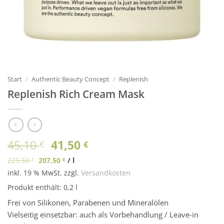
Start
/
Authentic Beauty Concept
/
Replenish
Replenish Rich Cream Mask
Ursprünglicher
Aktueller
45,10
41,50
€
€
Preis
Preis
225,50
207,50
/
l
€
€
war:
ist:
inkl. 19 % MwSt.
zzgl.
Versandkosten
45,10 €
41,50 €.
Produkt enthält: 0,2
l
Frei von Silikonen, Parabenen und Mineralölen
Vielseitig einsetzbar: auch als Vorbehandlung / Leave-in