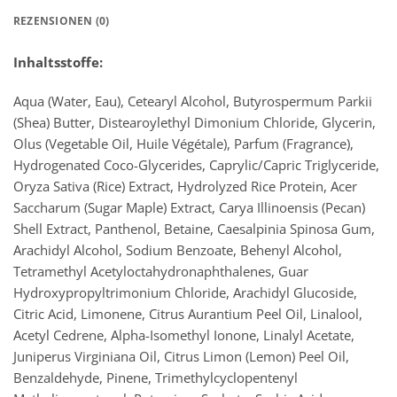
REZENSIONEN (0)
Inhaltsstoffe:
Aqua (Water, Eau), Cetearyl Alcohol, Butyrospermum Parkii
(Shea) Butter, Distearoylethyl Dimonium Chloride, Glycerin,
Olus (Vegetable Oil, Huile Végétale), Parfum (Fragrance),
Hydrogenated Coco-Glycerides, Caprylic/Capric Triglyceride,
Oryza Sativa (Rice) Extract, Hydrolyzed Rice Protein, Acer
Saccharum (Sugar Maple) Extract, Carya Illinoensis (Pecan)
Shell Extract, Panthenol, Betaine, Caesalpinia Spinosa Gum,
Arachidyl Alcohol, Sodium Benzoate, Behenyl Alcohol,
Tetramethyl Acetyloctahydronaphthalenes, Guar
Hydroxypropyltrimonium Chloride, Arachidyl Glucoside,
Citric Acid, Limonene, Citrus Aurantium Peel Oil, Linalool,
Acetyl Cedrene, Alpha-Isomethyl Ionone, Linalyl Acetate,
Juniperus Virginiana Oil, Citrus Limon (Lemon) Peel Oil,
Benzaldehyde, Pinene, Trimethylcyclopentenyl