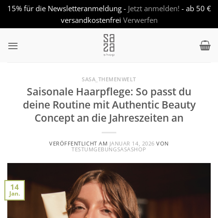
15% für die Newsletteranmeldung -
Jetzt anmelden!
- ab 50 €
versandkostenfrei
Verwerfen
Zum
Inhalt
springen
SASA_THEMENWELT
Saisonale Haarpflege: So passt du
deine Routine mit Authentic Beauty
Concept an die Jahreszeiten an
VERÖFFENTLICHT AM
JANUAR 14, 2026
VON
TESTUMGEBUNGSASASHOP
14
Jan.